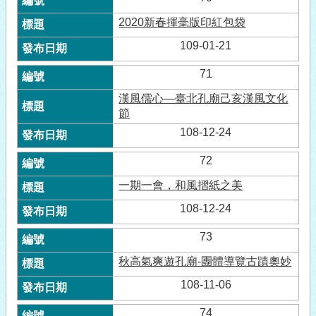
2020新春揮毫版印紅包袋
109-01-21
71
漢風儒心—臺北孔廟己亥漢風文化
節
108-12-24
72
一期一會，和風摺紙之美
108-12-24
73
秋高氣爽遊孔廟-團體導覽古蹟奧妙
108-11-06
74