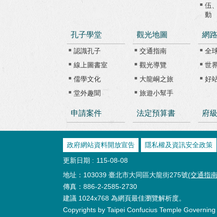
伍
動
孔子學堂
觀光地圖
網
認識孔子
交通指南
全
線上圖書室
觀光導覽
世
儒學文化
大龍峒之旅
好
堂外趣聞
旅遊小幫手
申請案件
法定預算書
府
政府網站資料開放宣告
隱私權及資訊安全政策
更新日期
115-08-08
地址：103039 臺北市大同區大龍街275號
(交通指南
傳真：886-2-2585-2730
建議 1024x768 為網頁最佳瀏覽解析度。
Copyrights by Taipei Confucius Temple Governing B