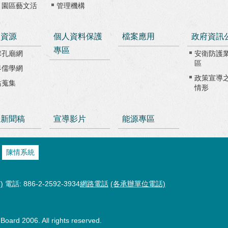
、園區藝文活
管理機構
路資源
個人資料保護
檔案應用
政府資訊
專區
球孔廟網
安衛防護
區
界儒學網
政策宣導
站蒐集
情形
級新聞稿
宣導影片
能源專區
陳情系統
)
電話: 886-2-2592-3934
網路電話
(各承辦單位電話)
oard 2006. All rights reserved.