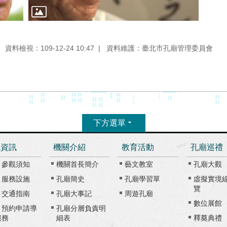
資料檢視：109-12-24 10:47
資料維護：臺北市孔廟管理委員會
下方選單
觀資訊
機關介紹
教育活動
孔廟巡禮
、參觀須知
機關首長簡介
藝文教室
孔廟大觀
、服務設施
孔廟簡史
孔廟學習單
虛擬實境
覽
、交通指南
孔廟大事記
周遊孔廟
數位展館
、預約申請導
孔廟分層負責明
服務
細表
釋奠典禮