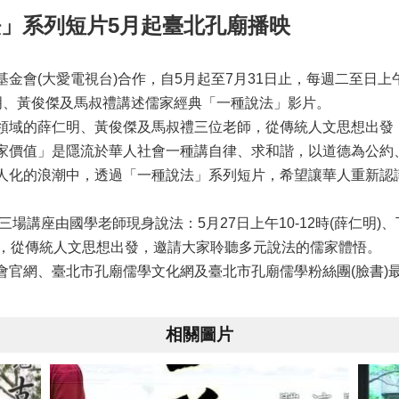
法」系列短片5月起臺北孔廟播映
大愛電視台)合作，自5月起至7月31日止，每週二至日上午10:20、
明、黃俊傑及馬叔禮講述儒家經典「一種說法」影片。
領域的薛仁明、黃俊傑及馬叔禮三位老師，從傳統人文思想出發
家價值」是隱流於華人社會一種講自律、求和諧，以道德為公約
人化的浪潮中，透過「一種說法」系列短片，希望讓華人重新認
講座由國學老師現身說法：5月27日上午10-12時(薛仁明)、下午
院，從傳統人文思想出發，邀請大家聆聽多元說法的儒家體悟。
會官網、臺北市孔廟儒學文化網及臺北市孔廟儒學粉絲團(臉書)
相關圖片