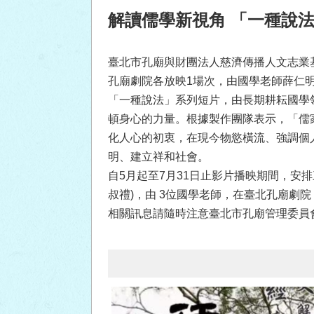
解讀儒學新視角 「一種說
臺北市孔廟與財團法人慈濟傳播人文志業基金會(
孔廟劇院各放映1場次，由國學老師薛仁
「一種說法」系列短片，由長期耕耘國學
頓身心的力量。根據製作團隊表示，「儒
化人心的初衷，在現今物慾橫流、強調個
明、建立祥和社會。
自5月起至7月31日止影片播映期間，安排三場
叔禮)，由 3位國學老師，在臺北孔廟劇
相關訊息請隨時注意臺北市孔廟管理委員