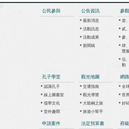
:::
公民參與
公告資訊
參
最新消息
壹
活動訊息
貳
活動成果
參
新聞稿
肆
覽
伍
動
孔子學堂
觀光地圖
網
認識孔子
交通指南
全
線上圖書室
觀光導覽
世
儒學文化
大龍峒之旅
好
堂外趣聞
旅遊小幫手
申請案件
法定預算書
府