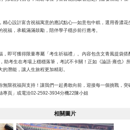
，精心設計富含祝福寓意的應試點心—如意包中糕，選用香濃花
的祝福，承載滿滿鼓勵，陪伴學子穩步前行應考。
福，即可獲得限量專屬「考生祈福禮」。內容包含文青風提袋搭
尺，助考生在考場上穩穩落筆，考試不卡關！正如《論語·雍也》
大的潛能，讓人生旅程更加精彩。
你無限祝福與支持！讓我們一起勇敢向前，迎接每一個挑戰，突
」或電洽02-2592-3934分機22陳小姐
相關圖片