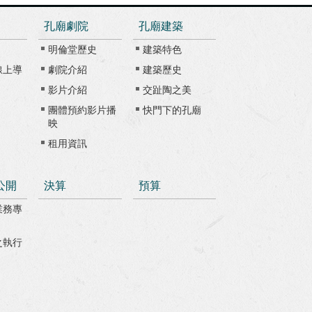
孔廟劇院
孔廟建築
明倫堂歷史
建築特色
線上導
劇院介紹
建築歷史
影片介紹
交趾陶之美
團體預約影片播
快門下的孔廟
映
租用資訊
公開
決算
預算
業務專
之執行