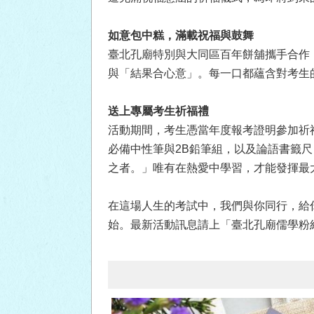
如意包中糕，滿載祝福與鼓舞
臺北孔廟特別與大同區百年餅舖攜手合作
與「結果合心意」。每一口都蘊含對考生
送上專屬考生祈福禮
活動期間，考生憑當年度報考證明參加祈
必備中性筆與2B鉛筆組，以及論語書籤
之者。」唯有在熱愛中學習，才能發揮最
在這場人生的考試中，我們與你同行，給
始。最新活動訊息請上「臺北孔廟儒學粉絲專頁