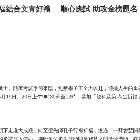
福結合文青好禮 順心應試 助攻金榜題名
戰士。隨著考試季節來臨，無數學子正全力以赴，迎接人生的重
月19日、20日上午9時30分至12時，參加「登科及第‧考生祈
領下走進大成殿，向至聖先師孔子行禮祈福，透過「一拜智慧開
的考試注入信心，期盼每位考生皆能開啟智慧之門激發潛能，在