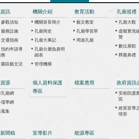
觀資訊
機關介紹
教育活動
孔廟巡禮
、參觀須知
機關首長簡介
藝文教室
孔廟大觀
、服務設施
孔廟簡史
孔廟學習單
虛擬實境
覽
、交通指南
孔廟大事記
周遊孔廟
數位展館
、預約申請導
孔廟分層負責明
服務
細表
釋奠典禮
、園區藝文活
管理機構
路資源
個人資料保護
檔案應用
政府資訊
專區
球孔廟網
安衛防護
區
界儒學網
政策宣導
站蒐集
情形
級新聞稿
宣導影片
能源專區