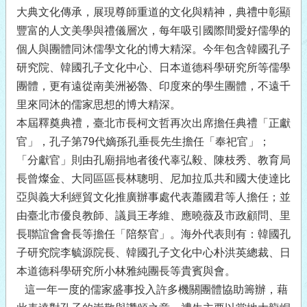
大典文化傳承，展現尊師重道的文化與精神，典禮中彰顯
豐富的人文美學與禮儀層次，每年吸引國際間愛好儒學的
個人與團體同沐儒學文化的博大精深。今年包含韓國孔子
研究院、韓國孔子文化中心、日本道德科學研究所等儒學
團體，更有遠從南美洲祕魯、印度來的學生團體，不遠千
里來同沐的儒家思想的博大精深。
本屆釋奠典禮，臺北市長柯文哲再次出席擔任典禮「正獻
官」，孔子第79代嫡孫孔垂長先生擔任「奉祀官」；
「分獻官」則由孔廟捐地者後代辜弘毅、陳枝秀、教育局
長曾燦金、大同區區長林聰明、尼加拉瓜共和國大使達比
亞與義大利經貿文化推廣辦事處代表蕭國君等人擔任；並
由臺北市優良教師、議員王孝維、應曉薇及市政顧問、里
長聯誼會會長等擔任「陪祭官」。海外代表則有：韓國孔
子研究院李毓源院長、韓國孔子文化中心朴洪英總裁、日
本道德科學研究所小林雅純團長等貴賓與會。
這一年一度的儒家盛事投入許多機關團體協助籌辦，藉