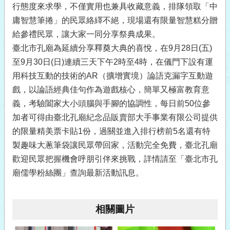
行態度來求學，不僅實用也兼具收藏意義，排隊領取「中
庸智慧筆捲」的民眾絡繹不絕，現場還有限量智慧糕分贈
給參禮民眾，讓大家一同分享祭典成果。
臺北市孔廟為延續分享釋奠大典的喜悅，在9月28日(五)
至9月30日(日)連續三天下午2時至4時，在儀門下設有運
用科技互動的技術的AR（擴增實境）論語克漏字互動遊
戲，以論語經典佳句作為遊戲核心，簡單又極富教育意
義，考驗闔家大小頭腦與手腳的協調性，每日前50位參
加者可得由臺北孔廟紀念品販賣部大手事業有限公司提供
的限量精美票卡貼1份，過關並進入排行榜前5名還有特
製趣味大蔥筆袋讓民眾帶回家，活動完全免費，臺北孔廟
歡迎民眾把握機會呼朋引伴來挑戰，詳情請至「臺北市孔
廟儒學粉絲團」查詢最新活動訊息。
相關圖片