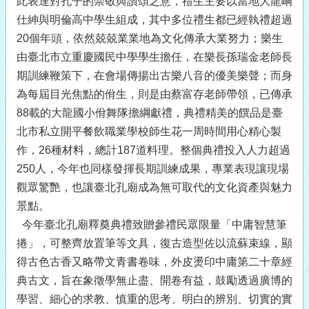
此表達對孔子的崇敬與讚頌之意，禮生主要以當地大龍峒
仕紳與明倫高中學生組成，其中多位禮生都已經執禮超過
20個年頭，依然兢兢業業地為文化傳承大業努力；樂生
由臺北市立重慶國民中學學生擔任，在樂長孫瑞金老師長
期訓練鞭策下，在會場傳揚出古樂八音的優美樂聲；而身
為每屆目光焦點的佾生，則是由蔡富存老師帶領，已傳承
88載的大龍國小佾舞隊擔綱獻禮，典禮精美的饌品是臺
北市私立開平餐飲職業學校師生花一周時間用心精心製
作，26種材料，總計187道料理。整個典禮投入人力超過
250人，今年也同樣發揮長期訓練成果，專業表現讓現場
觀眾驚艷，也讓臺北孔廟成為無可取代的文化資產與魅力
景點。
今年臺北孔廟釋奠典禮致贈參禮民眾限量「中庸智慧筆
捲」，可整齊放置筆等文具，復古造型佐以流蘇束線，顯
得古色古香又略帶文青書卷味，外皮燙印中庸第二十章經
典古文，旨在象徵學無止盡、開卷有益，鼓勵透過廣博的
學習、細心的求教、慎重的思考、明白的辨別、切實的實