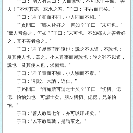
子曰：“南人有言曰：‘人而無恆，不可以作巫醫。’善
夫！”“不恆其德，或承之羞。”子曰：“不占而已矣。”
子曰：“君子和而不同，小人同而不和。”
子貢問曰：“鄉人皆好之，何如？”子曰：“未可也。”
“鄉人皆惡之，何如？”子曰：“未可也。不如鄉人之善者好
之，其不善者惡之。”
子曰：“君子易事而難說也：說之不以道，不說也；
及其使人也，器之。小人難事而易說也：說之雖不以道，
說也；及其使人也，求備焉。”
子曰：“君子泰而不驕，小人驕而不泰。”
子曰：“剛毅、木訥，近仁。”
子路問曰：“何如斯可謂之士矣？”子曰：“切切、偲
偲、怡怡如也，可謂士矣。朋友切切、偲偲，兄弟怡
怡。”
子曰：“善人教民七年，亦可以即戎矣。”
子曰：“以不教民戰，是謂棄之。”