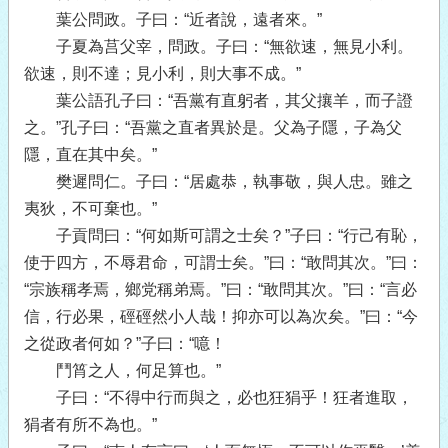
葉公問政。子曰：“近者說，遠者來。”
子夏為莒父宰，問政。子曰：“無欲速，無見小利。
欲速，則不達；見小利，則大事不成。”
葉公語孔子曰：“吾黨有直躬者，其父攘羊，而子證
之。”孔子曰：“吾黨之直者異於是。父為子隱，子為父
隱，直在其中矣。”
樊遲問仁。子曰：“居處恭，執事敬，與人忠。雖之
夷狄，不可棄也。”
子貢問曰：“何如斯可謂之士矣？”子曰：“行己有恥，
使于四方，不辱君命，可謂士矣。”曰：“敢問其次。”曰：
“宗族稱孝焉，鄉党稱弟焉。”曰：“敢問其次。”曰：“言必
信，行必果，硜硜然小人哉！抑亦可以為次矣。”曰：“今
之從政者何如？”子曰：“噫！
鬥筲之人，何足算也。”
子曰：“不得中行而與之，必也狂狷乎！狂者進取，
狷者有所不為也。”