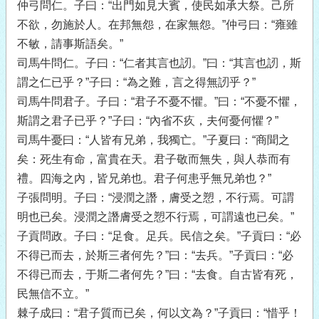
仲弓問仁。子曰：“出門如見大賓，使民如承大祭。己所
不欲，勿施於人。在邦無怨，在家無怨。”仲弓曰：“雍雖
不敏，請事斯語矣。”
司馬牛問仁。子曰：“仁者其言也訒。”曰：“其言也訒，斯
謂之仁已乎？”子曰：“為之難，言之得無訒乎？”
司馬牛問君子。子曰：“君子不憂不懼。”曰：“不憂不懼，
斯謂之君子已乎？”子曰：“內省不疚，夫何憂何懼？”
司馬牛憂曰：“人皆有兄弟，我獨亡。”子夏曰：“商聞之
矣：死生有命，富貴在天。君子敬而無失，與人恭而有
禮。四海之內，皆兄弟也。君子何患乎無兄弟也？”
子張問明。子曰：“浸潤之譖，膚受之愬，不行焉。可謂
明也已矣。浸潤之譖膚受之愬不行焉，可謂遠也已矣。”
子貢問政。子曰：“足食。足兵。民信之矣。”子貢曰：“必
不得已而去，於斯三者何先？”曰：“去兵。”子貢曰：“必
不得已而去，于斯二者何先？”曰：“去食。自古皆有死，
民無信不立。”
棘子成曰：“君子質而已矣，何以文為？”子貢曰：“惜乎！