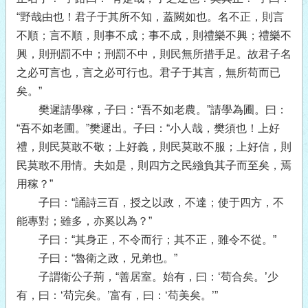
“野哉由也！君子于其所不知，蓋闕如也。名不正，則言
不順；言不順，則事不成；事不成，則禮樂不興；禮樂不
興，則刑罰不中；刑罰不中，則民無所措手足。故君子名
之必可言也，言之必可行也。君子于其言，無所苟而已
矣。”
樊遲請學稼，子曰：“吾不如老農。”請學為圃。曰：
“吾不如老圃。”樊遲出。子曰：“小人哉，樊須也！上好
禮，則民莫敢不敬；上好義，則民莫敢不服；上好信，則
民莫敢不用情。夫如是，則四方之民繈負其子而至矣，焉
用稼？”
子曰：“誦詩三百，授之以政，不達；使于四方，不
能專對；雖多，亦奚以為？”
子曰：“其身正，不令而行；其不正，雖令不從。”
子曰：“魯衛之政，兄弟也。”
子謂衛公子荊，“善居室。始有，曰：‘苟合矣。’少
有，曰：‘苟完矣。’富有，曰：‘苟美矣。’”