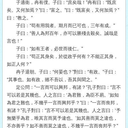
子適衛，冉有僕。子曰：“庶矣哉！”冉有曰：“既庶
矣。又何加焉？”曰：“富之。”曰：“既富矣，又何加焉？”
曰：“教之。”
子曰：“苟有用我者。期月而已可也，三年有成。”
子曰：“善人為邦百年，亦可以勝殘去殺矣。誠哉是
言也！”
子曰：“如有王者，必世而後仁。”
子曰：“苟正其身矣，於從政乎何有？不能正其身，
如正人何？”
冉子退朝。子曰：“何晏也？”對曰：“有政。”子曰：
“其事也。如有政，雖不吾以，吾其與聞之。”
定公問：“一言而可以興邦，有諸？”孔子對曰：“言不
可以若是其幾也。人之言曰：‘為君難，為臣不易。’如知
為君之難也，不幾乎一言而興邦乎？”曰：“一言而喪邦，
有諸？”孔子對曰：“言不可以若是其幾也。人之言曰：‘予
無樂乎為君，唯其言而莫予違也。’如其善而莫之違也，
不亦善乎？如不善而莫之違也，不幾乎一言而喪邦乎？”