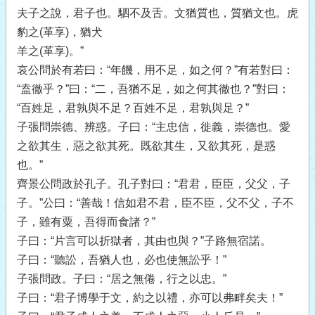
夫子之說，君子也。駟不及舌。文猶質也，質猶文也。虎
豹之(革享)，猶犬
羊之(革享)。”
哀公問於有若曰：“年饑，用不足，如之何？”有若對曰：
“盍徹乎？”曰：“二，吾猶不足，如之何其徹也？”對曰：
“百姓足，君孰與不足？百姓不足，君孰與足？”
子張問崇德、辨惑。子曰：“主忠信，徙義，崇德也。愛
之欲其生，惡之欲其死。既欲其生，又欲其死，是惑
也。”
齊景公問政於孔子。孔子對曰：“君君，臣臣，父父，子
子。”公曰：“善哉！信如君不君，臣不臣，父不父，子不
子，雖有粟，吾得而食諸？”
子曰：“片言可以折獄者，其由也與？”子路無宿諾。
子曰：“聽訟，吾猶人也，必也使無訟乎！”
子張問政。子曰：“居之無倦，行之以忠。”
子曰：“君子博學于文，約之以禮，亦可以弗畔矣夫！”