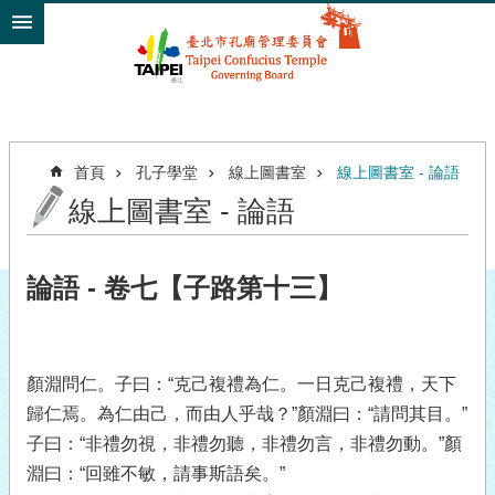
跳到主要內容區塊
首頁
孔子學堂
線上圖書室
線上圖書室 - 論語
線上圖書室 - 論語
論語 - 卷七【子路第十三】
顏淵問仁。子曰：“克己複禮為仁。一日克己複禮，天下
歸仁焉。為仁由己，而由人乎哉？”顏淵曰：“請問其目。”
子曰：“非禮勿視，非禮勿聽，非禮勿言，非禮勿動。”顏
淵曰：“回雖不敏，請事斯語矣。”