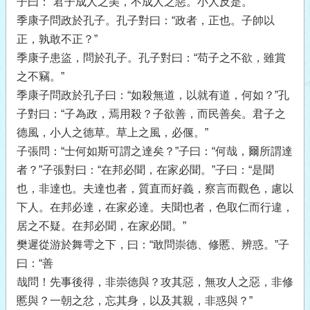
子曰：“君子成人之美，不成人之惡。小人反是。”
季康子問政於孔子。孔子對曰：“政者，正也。子帥以
正，孰敢不正？”
季康子患盜，問於孔子。孔子對曰：“苟子之不欲，雖賞
之不竊。”
季康子問政於孔子曰：“如殺無道，以就有道，何如？”孔
子對曰：“子為政，焉用殺？子欲善，而民善矣。君子之
德風，小人之德草。草上之風，必偃。”
子張問：“士何如斯可謂之達矣？”子曰：“何哉，爾所謂達
者？”子張對曰：“在邦必聞，在家必聞。”子曰：“是聞
也，非達也。夫達也者，質直而好義，察言而觀色，慮以
下人。在邦必達，在家必達。夫聞也者，色取仁而行違，
居之不疑。在邦必聞，在家必聞。”
樊遲從游於舞雩之下，曰：“敢問崇德、修慝、辨惑。”子
曰：“善
哉問！先事後得，非崇德與？攻其惡，無攻人之惡，非修
慝與？一朝之忿，忘其身，以及其親，非惑與？”