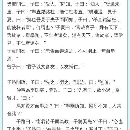
樊遲問仁。子曰：“愛人。”問知。子曰：“知人。”樊遲未
達。子曰：“舉直錯諸枉，能使枉者直。”樊遲退，見子
夏。曰：“鄉也吾見于夫子而問知，子曰，‘舉直錯諸枉，
能使枉者直’，何謂也？”子夏曰：“富哉言乎！舜有天下，
選於眾，舉皋陶，不仁者遠矣。湯有天下，選於眾，舉伊
尹，不仁者遠矣。”
子貢問友。子曰：“忠告而善道之，不可則止，無自辱
焉。”
曾子曰：“君子以文會友，以友輔仁。”
子路問政。子曰：“先之，勞之。”請益。曰：“無倦。”
仲弓為季氏宰，問政。子曰：“先有司，赦小過，舉
賢才。”曰：“
焉知賢才而舉之？”曰：“舉爾所知。爾所不知，人其
舍諸？”
子路曰：“衛君待子而為政，子將奚先？”子曰：“必也
正名乎！”子路曰：“有是哉，子之迂也！奚其正？”子曰：