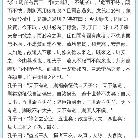
“求！周任有言曰：“陳力就列，不能者止。’危而不持，顛
而不扶，則將焉用彼相矣？且爾言過矣。虎兕出於柙，龜
玉毀於櫝中，是誰之過與？”冉有曰：“今夫顓臾，固而近
於費。今不取，後世必為子孫憂。”孔子曰：“求！君子疾
夫舍曰欲之，而必為之辭。丘也聞有國有家者，不患寡而
患不均，不患貧而患不安。蓋均無貧，和無寡，安無傾。
夫如是，故遠人不服，則修文德以來之。既來之，則安
之。今由與求也，相夫子，遠人不服而不能來也；邦分崩
離析而不能守也。而謀動干戈於邦內。吾恐季孫之憂，不
在顓臾，而在蕭牆之內也。”
孔子曰：“天下有道，則禮樂征伐自天子出；天下無道，
則禮樂征伐自諸侯出。自諸侯出，蓋十世希不失矣；自大
夫出，五世希不失矣；陪臣執國命，三世希不失矣。天下
有道，則政不在大夫。天下有道，則庶人不議。”
孔子曰：“祿之去公室，五世矣；政逮于大夫，四世矣；
故夫三桓之子孫，微矣。”
孔子曰：“益者三友，損者三友。友直，友諒，友多聞，