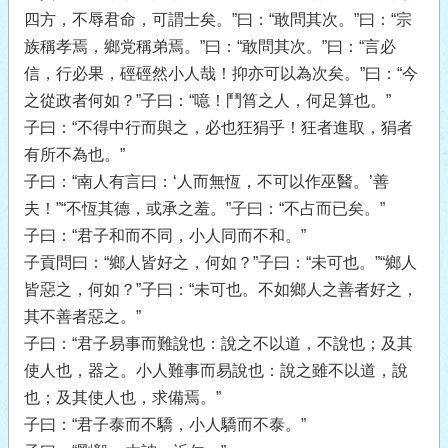
四方，不辱君命，可謂士矣。”曰：“敢問其次。”曰：“宗
族稱孝焉，鄉党稱弟焉。”曰：“敢問其次。”曰：“言必
信，行必果，硜硜然小人哉！抑亦可以為次矣。”曰：“今
之從政者何如？”子曰：“噫！鬥筲之人，何足算也。”
子曰：“不得中行而與之，必也狂狷乎！狂者進取，狷者
有所不為也。”
子曰：“南人有言曰：‘人而無恆，不可以作巫醫。’善
夫！”“不恆其德，或承之羞。”子曰：“不占而已矣。”
子曰：“君子和而不同，小人同而不和。”
子貢問曰：“鄉人皆好之，何如？”子曰：“未可也。”“鄉人
皆惡之，何如？”子曰：“未可也。不如鄉人之善者好之，
其不善者惡之。”
子曰：“君子易事而難說也：說之不以道，不說也；及其
使人也，器之。小人難事而易說也：說之雖不以道，說
也；及其使人也，求備焉。”
子曰：“君子泰而不驕，小人驕而不泰。”