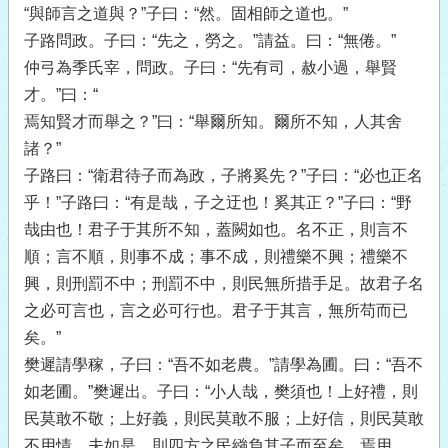
“與師言之道與？”子曰：“然。固相師之道也。”
子路問政。子曰：“先之，勞之。”請益。曰：“無倦。”
仲弓為季氏宰，問政。子曰：“先有司，赦小過，舉賢
才。”曰：“
焉知賢才而舉之？”曰：“舉爾所知。爾所不知，人其舍
諸？”
子路曰：“衛君待子而為政，子將奚先？”子曰：“必也正名
乎！”子路曰：“有是哉，子之迂也！奚其正？”子曰：“野
哉由也！君子于其所不知，蓋闕如也。名不正，則言不
順；言不順，則事不成；事不成，則禮樂不興；禮樂不
興，則刑罰不中；刑罰不中，則民無所措手足。故君子名
之必可言也，言之必可行也。君子于其言，無所苟而已
矣。”
樊遲請學稼，子曰：“吾不如老農。”請學為圃。曰：“吾不
如老圃。”樊遲出。子曰：“小人哉，樊須也！上好禮，則
民莫敢不敬；上好義，則民莫敢不服；上好信，則民莫敢
不用情。夫如是，則四方之民繈負其子而至矣，焉用