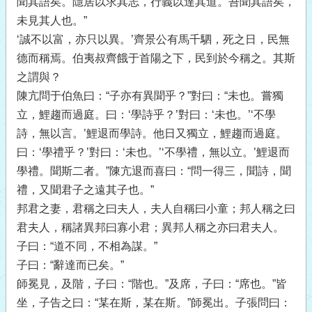
聞其語矣。隱居以求其志，行義以達其道。吾聞其語矣，
未見其人也。”
‘誠不以富，亦只以異。’齊景公有馬千駟，死之日，民無
德而稱焉。伯夷叔齊餓于首陽之下，民到於今稱之。其斯
之謂與？
陳亢問于伯魚曰：“子亦有異聞乎？”對曰：“未也。嘗獨
立，鯉趨而過庭。曰：‘學詩乎？’對曰：‘未也。’‘不學
詩，無以言。’鯉退而學詩。他日又獨立，鯉趨而過庭。
曰：‘學禮乎？’對曰：‘未也。’‘不學禮，無以立。’鯉退而
學禮。聞斯二者。”陳亢退而喜曰：“問一得三，聞詩，聞
禮，又聞君子之遠其子也。”
邦君之妻，君稱之曰夫人，夫人自稱曰小童；邦人稱之曰
君夫人，稱諸異邦曰寡小君；異邦人稱之亦曰君夫人。
子曰：“道不同，不相為謀。”
子曰：“辭達而已矣。”
師冕見，及階，子曰：“階也。”及席，子曰：“席也。”皆
坐，子告之曰：“某在斯，某在斯。”師冕出。子張問曰：