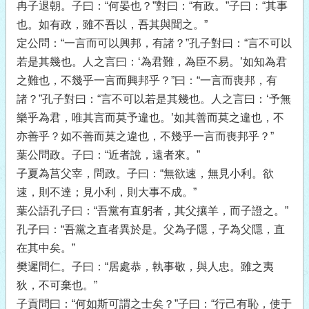
冉子退朝。子曰：“何晏也？”對曰：“有政。”子曰：“其事
也。如有政，雖不吾以，吾其與聞之。”
定公問：“一言而可以興邦，有諸？”孔子對曰：“言不可以
若是其幾也。人之言曰：‘為君難，為臣不易。’如知為君
之難也，不幾乎一言而興邦乎？”曰：“一言而喪邦，有
諸？”孔子對曰：“言不可以若是其幾也。人之言曰：‘予無
樂乎為君，唯其言而莫予違也。’如其善而莫之違也，不
亦善乎？如不善而莫之違也，不幾乎一言而喪邦乎？”
葉公問政。子曰：“近者說，遠者來。”
子夏為莒父宰，問政。子曰：“無欲速，無見小利。欲
速，則不達；見小利，則大事不成。”
葉公語孔子曰：“吾黨有直躬者，其父攘羊，而子證之。”
孔子曰：“吾黨之直者異於是。父為子隱，子為父隱，直
在其中矣。”
樊遲問仁。子曰：“居處恭，執事敬，與人忠。雖之夷
狄，不可棄也。”
子貢問曰：“何如斯可謂之士矣？”子曰：“行己有恥，使于