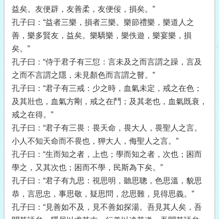
益矣。友便辟，友善柔，友便佞，損矣。”
孔子曰：“益者三樂，損者三樂。樂節禮樂，樂道人之
善，樂多賢友，益矣。樂驕樂，樂佚遊，樂宴樂，損
矣。”
孔子曰：“侍于君子有三愆：言未及之而言謂之躁，言及
之而不言謂之隱，未見顏色而言謂之瞽。”
孔子曰：“君子有三戒：少之時，血氣未定，戒之在色；
及其壯也，血氣方剛，戒之在鬥；及其老也，血氣既衰，
戒之在得。”
孔子曰：“君子有三畏：畏天命，畏大人，畏聖人之言。
小人不知天命而不畏也，狎大人，侮聖人之言。”
孔子曰：“生而知之者，上也；學而知之者，次也；困而
學之，又其次也；困而不學，民斯為下矣。”
孔子曰：“君子有九思：視思明，聽思聰，色思溫，貌思
恭，言思忠，事思敬，疑思問，忿思難，見得思義。”
孔子曰：“見善如不及，見不善如探湯。吾見其人矣，吾