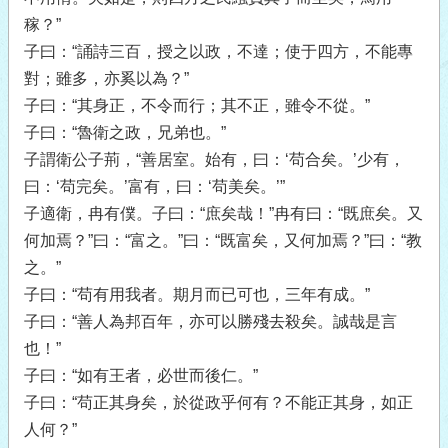
稼？”
子曰：“誦詩三百，授之以政，不達；使于四方，不能專
對；雖多，亦奚以為？”
子曰：“其身正，不令而行；其不正，雖令不從。”
子曰：“魯衛之政，兄弟也。”
子謂衛公子荊，“善居室。始有，曰：‘苟合矣。’少有，
曰：‘苟完矣。’富有，曰：‘苟美矣。’”
子適衛，冉有僕。子曰：“庶矣哉！”冉有曰：“既庶矣。又
何加焉？”曰：“富之。”曰：“既富矣，又何加焉？”曰：“教
之。”
子曰：“苟有用我者。期月而已可也，三年有成。”
子曰：“善人為邦百年，亦可以勝殘去殺矣。誠哉是言
也！”
子曰：“如有王者，必世而後仁。”
子曰：“苟正其身矣，於從政乎何有？不能正其身，如正
人何？”