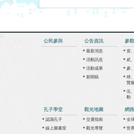
:::
公民參與
公告資訊
參
最新消息
壹
活動訊息
貳
活動成果
參
新聞稿
肆
覽
伍
動
孔子學堂
觀光地圖
網
認識孔子
交通指南
全
線上圖書室
觀光導覽
世