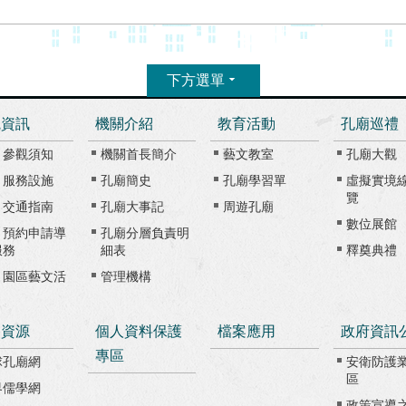
下方選單
觀資訊
機關介紹
教育活動
孔廟巡禮
、參觀須知
機關首長簡介
藝文教室
孔廟大觀
、服務設施
孔廟簡史
孔廟學習單
虛擬實境
覽
、交通指南
孔廟大事記
周遊孔廟
數位展館
、預約申請導
孔廟分層負責明
服務
細表
釋奠典禮
、園區藝文活
管理機構
路資源
個人資料保護
檔案應用
政府資訊
專區
球孔廟網
安衛防護
區
界儒學網
政策宣導