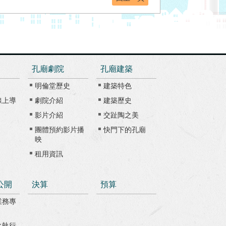
孔廟劇院
孔廟建築
明倫堂歷史
建築特色
線上導
劇院介紹
建築歷史
影片介紹
交趾陶之美
團體預約影片播
快門下的孔廟
映
租用資訊
公開
決算
預算
業務專
之執行