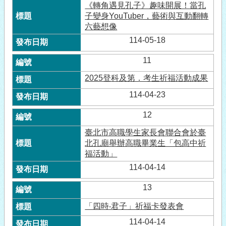
《轉角遇見孔子》趣味開展！當孔
子變身YouTuber，藝術與互動翻轉
六藝想像
114-05-18
11
2025登科及第．考生祈福活動成果
114-04-23
12
臺北市高職學生家長會聯合會於臺
北孔廟舉辦高職畢業生「包高中祈
福活動」
114-04-14
13
「四時‧君子」祈福卡發表會
114-04-14