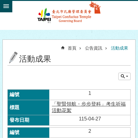
跳到主要內容區塊
首頁
公告資訊
活動成果
活動成果
1
「聖賢領航・步步登科」考生祈福
活動花絮
115-04-27
2