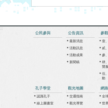
:::
公民參與
公告資訊
參
最新消息
壹
活動訊息
貳
活動成果
參
新聞稿
肆
覽
伍
動
孔子學堂
觀光地圖
網
認識孔子
交通指南
全
線上圖書室
觀光導覽
世