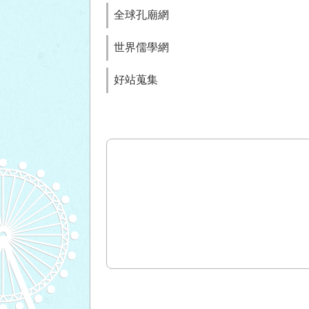
全球孔廟網
世界儒學網
好站蒐集