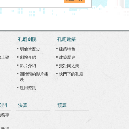
孔廟劇院
孔廟建築
明倫堂歷史
建築特色
線上導
劇院介紹
建築歷史
影片介紹
交趾陶之美
團體預約影片播
快門下的孔廟
映
租用資訊
公開
決算
預算
業務專
之執行