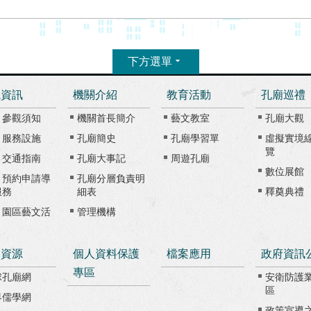
下方選單
觀資訊
機關介紹
教育活動
孔廟巡禮
、參觀須知
機關首長簡介
藝文教室
孔廟大觀
、服務設施
孔廟簡史
孔廟學習單
虛擬實境
覽
、交通指南
孔廟大事記
周遊孔廟
數位展館
、預約申請導
孔廟分層負責明
服務
細表
釋奠典禮
、園區藝文活
管理機構
路資源
個人資料保護
檔案應用
政府資訊
專區
球孔廟網
安衛防護
區
界儒學網
政策宣導