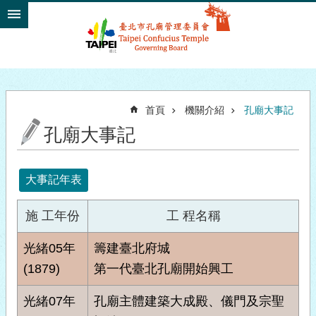
跳到主要內容區塊
首頁
機關介紹
孔廟大事記
孔廟大事記
大事記年表
施 工年份
工 程名稱
光緒05年
籌建臺北府城
(1879)
第一代臺北孔廟開始興工
光緒07年
孔廟主體建築大成殿、儀門及宗聖