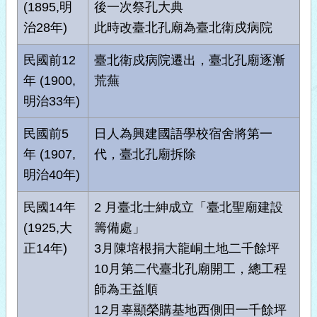
(1895,明
後一次祭孔大典
治28年)
此時改臺北孔廟為臺北衛戍病院
民國前12
臺北衛戍病院遷出，臺北孔廟逐漸
年 (1900,
荒蕪
明治33年)
民國前5
日人為興建國語學校宿舍將第一
年 (1907,
代，臺北孔廟拆除
明治40年)
民國14年
2 月臺北士紳成立「臺北聖廟建設
(1925,大
籌備處」
正14年)
3月陳培根捐大龍峒土地二千餘坪
10月第二代臺北孔廟開工，總工程
師為王益順
12月辜顯榮購基地西側田一千餘坪