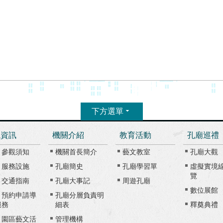
下方選單
觀資訊
機關介紹
教育活動
孔廟巡禮
、參觀須知
機關首長簡介
藝文教室
孔廟大觀
、服務設施
孔廟簡史
孔廟學習單
虛擬實境
覽
、交通指南
孔廟大事記
周遊孔廟
數位展館
、預約申請導
孔廟分層負責明
服務
細表
釋奠典禮
、園區藝文活
管理機構