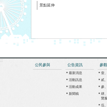
景點延伸
:::
公民參與
公告資訊
參
最新消息
壹
活動訊息
貳
活動成果
參
新聞稿
肆
覽
伍