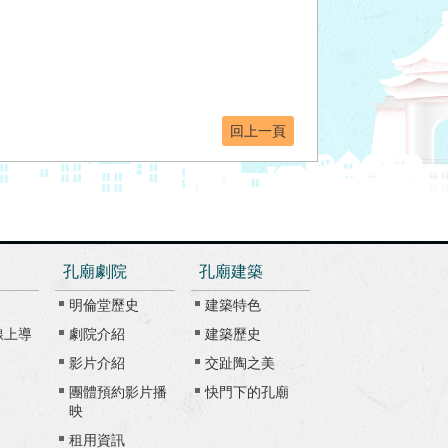
回上一頁
孔廟劇院
孔廟建築
明倫堂歷史
建築特色
線上導
劇院介紹
建築歷史
影片介紹
交趾陶之美
團體預約影片播
快門下的孔廟
映
租用資訊