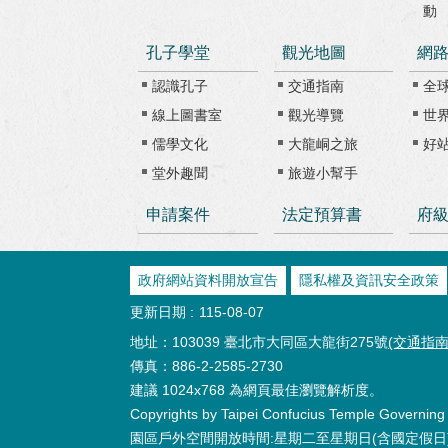
動
孔子學堂
觀光地圖
網
認識孔子
交通指南
全
線上圖書室
觀光導覽
世
儒學文化
大龍峒之旅
好
堂外趣聞
旅遊小幫手
申請案件
法定預算書
府
政府網站資料開放宣告
隱私權及資訊安全政策
更新日期
115-08-07
地址：103039 臺北市大同區大龍街275號
(交通指南
傳真：886-2-2585-2730
建議 1024x768 為網頁最佳瀏覽解析度。
Copyrights by Taipei Confucius Temple Governing B
園區戶外空間開放時間:星期二至星期日(含國定假日) 08