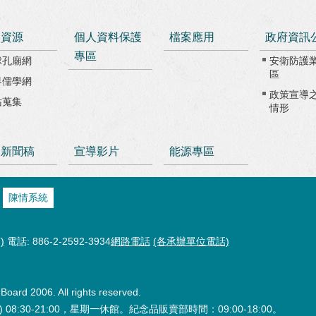
路資源
個人資料保護
檔案應用
政府資訊
專區
球孔廟網
安衛防護
區
界儒學網
政策宣導
站蒐集
情形
級新聞稿
宣導影片
能源專區
陳情系統
)
電話: 886-2-2592-3934
網路電話
(各承辦單位電話)
oard 2006. All rights reserved.
:30-21:00，星期一休館。紀念品販賣部時間：09:00-18:00。