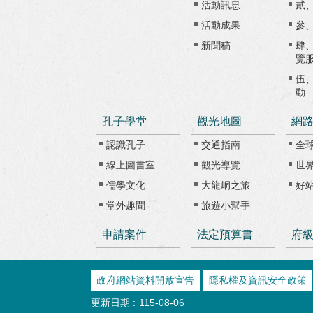
活動訊息
貳
活動成果
參
新聞稿
肆
覽
伍
動
孔子學堂
觀光地圖
網
認識孔子
交通指南
全
線上圖書室
觀光導覽
世
儒學文化
大龍峒之旅
好
堂外趣聞
旅遊小幫手
申請案件
法定預算書
府
政府網站資料開放宣告
隱私權及資訊安全政策
更新日期
115-08-06