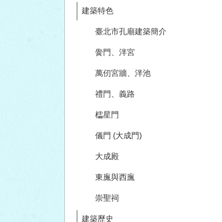
建築特色
臺北市孔廟建築簡介
黌門、泮宮
萬仞宮牆、泮池
禮門、義路
櫺星門
儀門 (大成門)
大成殿
東廡與西廡
崇聖祠
建築歷史