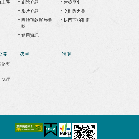
線上導
劇院介紹
建築歷史
影片介紹
交趾陶之美
團體預約影片播
快門下的孔廟
映
租用資訊
公開
決算
預算
業務專
之執行