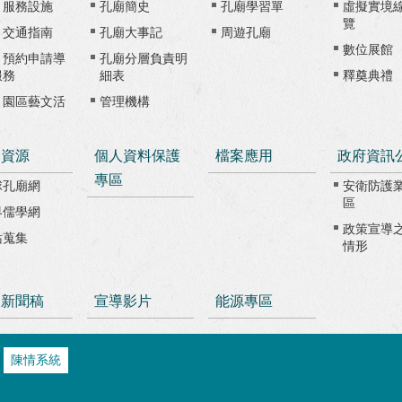
、服務設施
孔廟簡史
孔廟學習單
虛擬實境
覽
、交通指南
孔廟大事記
周遊孔廟
數位展館
、預約申請導
孔廟分層負責明
服務
細表
釋奠典禮
、園區藝文活
管理機構
路資源
個人資料保護
檔案應用
政府資訊
專區
球孔廟網
安衛防護
區
界儒學網
政策宣導
站蒐集
情形
級新聞稿
宣導影片
能源專區
陳情系統