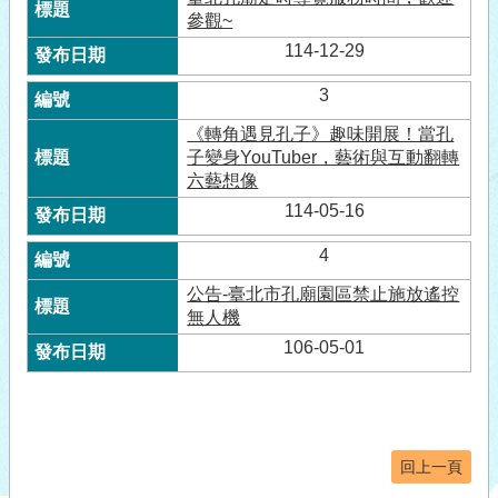
參觀~
114-12-29
3
《轉角遇見孔子》趣味開展！當孔
子變身YouTuber，藝術與互動翻轉
六藝想像
114-05-16
4
公告-臺北市孔廟園區禁止施放遙控
無人機
106-05-01
回上一頁