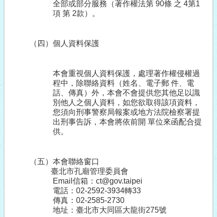
全部或部分服務（著作權法第
90
條 之
4
第
1
項 第
2
款）。
（四）個人資料保護
本會重視個人資料保護，處理著作權侵權過
程中，除聯絡資料（姓名、電子郵 件、電
話、傳真）外，本會不會提供您其他足以識
別他人之個人資料，如您欲取得該項資料，
您須向刑事警察局報案或地方法院檢察署提
出刑事告訴，本會將依前開 單位來函配合提
供。
（五）本會聯絡窗口
臺北市孔廟管理委員會
Email
信箱：
ct@gov.taipei
電話：
02-2592-3934
轉
33
傳真：02-
2585-2730
地址：臺北市大同區大龍街
275
號