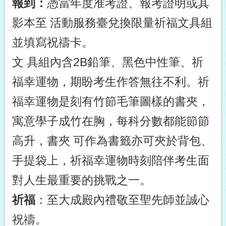
報到：
憑當年度准考證、報考證明或其
影本至 活動服務臺兌換限量祈福文具組
並填寫祝禱卡。
文 具組內含2B鉛筆、黑色中性筆、祈
福幸運物，期盼考生作答無往不利。祈
福幸運物是刻有竹節毛筆圖樣的書夾，
寓意學子成竹在胸，每科分數都能節節
高升，書夾 可作為書籤亦可夾於背包、
手提袋上，祈福幸運物時刻陪伴考生面
對人生最重要的挑戰之一。
祈福
：至大成殿內禮敬至聖先師並誠心
祝禱。