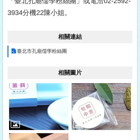
「臺北孔廟儒學粉絲團」或電洽02-2592-
3934分機22陳小姐。
相關連結
臺北市孔廟儒學粉絲團
相關圖片