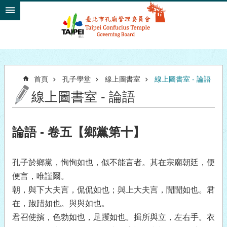
跳到主要內容區塊
首頁
孔子學堂
線上圖書室
線上圖書室 - 論語
線上圖書室 - 論語
論語 - 卷五【鄉黨第十】
孔子於鄉黨，恂恂如也，似不能言者。其在宗廟朝廷，便
便言，唯謹爾。
朝，與下大夫言，侃侃如也；與上大夫言，誾誾如也。君
在，踧踖如也。與與如也。
君召使擯，色勃如也，足躩如也。揖所與立，左右手。衣