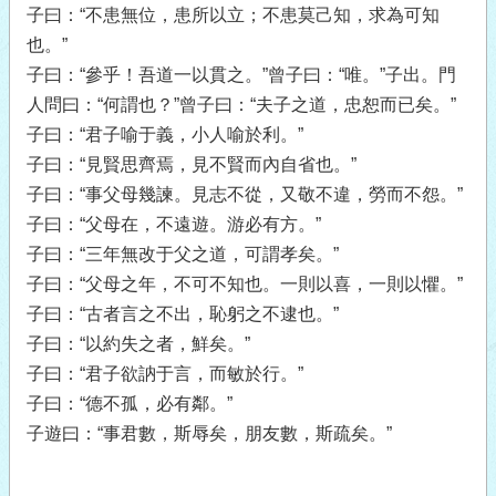
子曰：“不患無位，患所以立；不患莫己知，求為可知
也。”
子曰：“參乎！吾道一以貫之。”曾子曰：“唯。”子出。門
人問曰：“何謂也？”曾子曰：“夫子之道，忠恕而已矣。”
子曰：“君子喻于義，小人喻於利。”
子曰：“見賢思齊焉，見不賢而內自省也。”
子曰：“事父母幾諫。見志不從，又敬不違，勞而不怨。”
子曰：“父母在，不遠遊。游必有方。”
子曰：“三年無改于父之道，可謂孝矣。”
子曰：“父母之年，不可不知也。一則以喜，一則以懼。”
子曰：“古者言之不出，恥躬之不逮也。”
子曰：“以約失之者，鮮矣。”
子曰：“君子欲訥于言，而敏於行。”
子曰：“德不孤，必有鄰。”
子遊曰：“事君數，斯辱矣，朋友數，斯疏矣。”