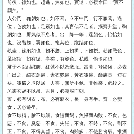
前後，襜如也。趨進，翼如也。賓退，必複命曰：“賓不
顧矣。”
入公門，鞠躬如也，如不容。立不中門，行不履閾。過
位，色勃如也，足躩如也，其言似不足者。攝齊升堂，鞠
躬如也，屏氣似不息者。出，降一等，逞顏色，怡怡如
也。沒階趨，翼如也。複其位，踧踖如也。
執圭，鞠躬如也，如不勝。上如揖，下如授。勃如戰色，
足縮縮，如有循。享禮，有容色。私覿，愉愉如也。
君子不以紺緅飾。紅紫不以為褻服。當暑，袗絺綌，必表
而出之。緇衣羔裘，素衣麑裘，黃衣狐裘。褻裘長。短右
袂。狐貉之厚以居。去喪，無所不佩。非帷裳，必殺之。
羔裘玄冠不以吊。吉月，必朝服而朝。
齊，必有明衣，布。必有寢衣，長一身有半。齊，必變
食，居必遷坐。
食不厭精，膾不厭細。食饐而餲，魚餒而肉敗，不食。色
惡，不食。臭惡，不食。失飪，不食。不時，不食。割不
正，不食。不得其醬，不食。肉雖多，不使勝食氣。惟酒