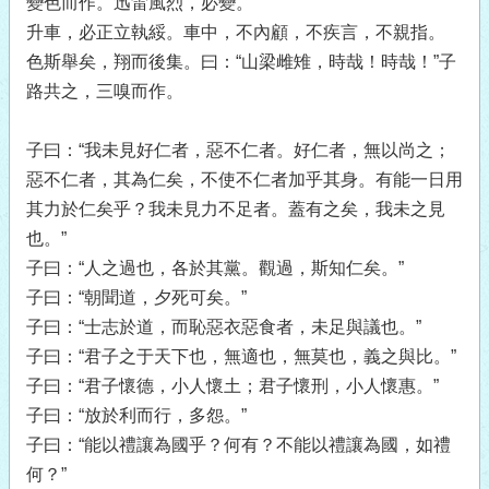
變色而作。迅雷風烈，必變。
升車，必正立執綏。車中，不內顧，不疾言，不親指。
色斯舉矣，翔而後集。曰：“山梁雌雉，時哉！時哉！”子
路共之，三嗅而作。
子曰：“我未見好仁者，惡不仁者。好仁者，無以尚之；
惡不仁者，其為仁矣，不使不仁者加乎其身。有能一日用
其力於仁矣乎？我未見力不足者。蓋有之矣，我未之見
也。”
子曰：“人之過也，各於其黨。觀過，斯知仁矣。”
子曰：“朝聞道，夕死可矣。”
子曰：“士志於道，而恥惡衣惡食者，未足與議也。”
子曰：“君子之于天下也，無適也，無莫也，義之與比。”
子曰：“君子懷德，小人懷土；君子懷刑，小人懷惠。”
子曰：“放於利而行，多怨。”
子曰：“能以禮讓為國乎？何有？不能以禮讓為國，如禮
何？”