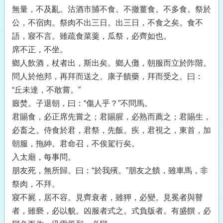
無量，不及亂。沽酒市脯不食。不撤薑食。不多食。祭於
公，不宿肉。祭肉不出三日。出三日，不食之矣。食不
語，寢不言。雖疏食菜羹，瓜祭，必齊如也。
席不正，不坐。
鄉人飲酒，杖者出，斯出矣。鄉人儺，朝服而立於阼階。
問人於他邦，再拜而送之。康子饋藥，拜而受之。曰：
“丘未達，不敢嘗。”
廄焚。子退朝，曰：“傷人乎？”不問馬。
君賜食，必正席先嘗之；君賜腥，必熟而薦之；君賜生，
必畜之。侍食於君，君祭，先飯。疾，君視之，東首，加
朝服，拖紳。君命召，不俟駕行矣。
入太廟，每事問。
朋友死，無所歸。曰：“於我殯。”朋友之饋，雖車馬，非
祭肉，不拜。
寢不屍，居不容。見齊衰者，雖狎，必變。見冕者與瞽
者，雖褻，必以貌。凶服者式之。式負版者。有盛饌，必