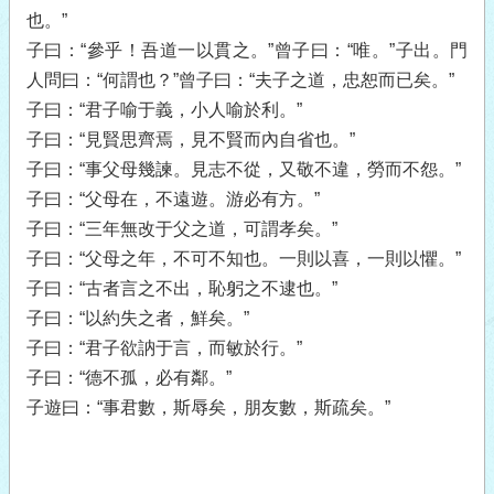
也。”
子曰：“參乎！吾道一以貫之。”曾子曰：“唯。”子出。門
人問曰：“何謂也？”曾子曰：“夫子之道，忠恕而已矣。”
子曰：“君子喻于義，小人喻於利。”
子曰：“見賢思齊焉，見不賢而內自省也。”
子曰：“事父母幾諫。見志不從，又敬不違，勞而不怨。”
子曰：“父母在，不遠遊。游必有方。”
子曰：“三年無改于父之道，可謂孝矣。”
子曰：“父母之年，不可不知也。一則以喜，一則以懼。”
子曰：“古者言之不出，恥躬之不逮也。”
子曰：“以約失之者，鮮矣。”
子曰：“君子欲訥于言，而敏於行。”
子曰：“德不孤，必有鄰。”
子遊曰：“事君數，斯辱矣，朋友數，斯疏矣。”