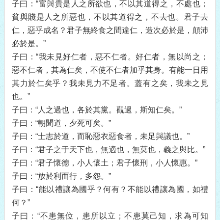
子曰：“富與貴是人之所欲也，不以其道得之，不處也；
貧與賤是人之所惡也，不以其道得之，不去也。君子去
仁，惡乎成名？君子無終食之間違仁，造次必於是，顛沛
必於是。”
子曰：“我未見好仁者，惡不仁者。好仁者，無以尚之；
惡不仁者，其為仁矣，不使不仁者加乎其身。有能一日用
其力於仁矣乎？我未見力不足者。蓋有之矣，我未之見
也。”
子曰：“人之過也，各於其黨。觀過，斯知仁矣。”
子曰：“朝聞道，夕死可矣。”
子曰：“士志於道，而恥惡衣惡食者，未足與議也。”
子曰：“君子之于天下也，無適也，無莫也，義之與比。”
子曰：“君子懷德，小人懷土；君子懷刑，小人懷惠。”
子曰：“放於利而行，多怨。”
子曰：“能以禮讓為國乎？何有？不能以禮讓為國，如禮
何？”
子曰：“不患無位，患所以立；不患莫己知，求為可知