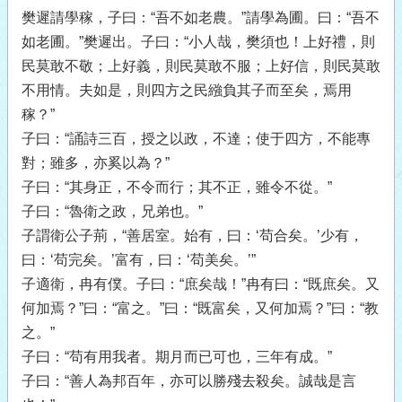
樊遲請學稼，子曰：“吾不如老農。”請學為圃。曰：“吾不
如老圃。”樊遲出。子曰：“小人哉，樊須也！上好禮，則
民莫敢不敬；上好義，則民莫敢不服；上好信，則民莫敢
不用情。夫如是，則四方之民繈負其子而至矣，焉用
稼？”
子曰：“誦詩三百，授之以政，不達；使于四方，不能專
對；雖多，亦奚以為？”
子曰：“其身正，不令而行；其不正，雖令不從。”
子曰：“魯衛之政，兄弟也。”
子謂衛公子荊，“善居室。始有，曰：‘苟合矣。’少有，
曰：‘苟完矣。’富有，曰：‘苟美矣。’”
子適衛，冉有僕。子曰：“庶矣哉！”冉有曰：“既庶矣。又
何加焉？”曰：“富之。”曰：“既富矣，又何加焉？”曰：“教
之。”
子曰：“苟有用我者。期月而已可也，三年有成。”
子曰：“善人為邦百年，亦可以勝殘去殺矣。誠哉是言