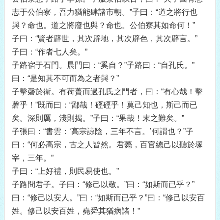
志于公伯寮，吾力猶能肆諸市朝。”子曰：“道之將行也
與？命也。道之將廢也與？命也。公伯寮其如命何！”
子曰：“賢者辟世，其次辟地，其次辟色，其次辟言。”
子曰：“作者七人矣。”
子路宿于石門。晨門曰：“奚自？”子路曰：“自孔氏。”
曰：“是知其不可而為之者與？”
子擊磬於衛。有荷蕢而過孔氏之門者，曰：“有心哉！擊
磬乎！”既而曰：“鄙哉！硜硜乎！莫己知也，斯己而已
矣。深則厲，淺則揭。”子曰：“果哉！末之難矣。”
子張曰：“書雲：‘高宗諒陰，三年不言。’何謂也？”子
曰：“何必高宗，古之人皆然。君薨，百官總己以聽於塚
宰，三年。”
子曰：“上好禮，則民易使也。”
子路問君子。子曰：“修己以敬。”曰：“如斯而已乎？”
曰：“修己以安人。”曰：“如斯而已乎？”曰：“修己以安百
姓。修己以安百姓，堯舜其猶病諸！”