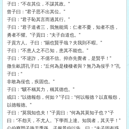
子曰：“不在其位，不謀其政。”
曾子曰：“君子思不出其位。”
子曰：“君子恥其言而過其行。”
子曰：“君子道者三，我無能焉：仁者不憂，知者不惑，
勇者不懼。”子貢曰：“夫子自道也。”
子貢方人。子曰：“賜也賢乎哉？夫我則不暇。”
子曰：“不患人之不己知，患其不能也。”
子曰：“不逆詐，不億不信。抑亦先覺者，是賢乎！”
微生畝謂孔子曰：“丘何為是棲棲者與？無乃為佞乎？”孔
子曰：“
非敢為佞也，疾固也。”
子曰：“驥不稱其力，稱其德也。”
或曰：“以德報怨，何如？”子曰：“何以報德？以直報怨，
以德報德。”
子曰：“莫我知也夫！”子貢曰：“何為其莫知子也？”子
曰：“不怨天，不尤人。下學而上達。知我者，其天乎！”
公伯寮愬子路于季孫。子服景伯以告，曰：“夫子固有惑