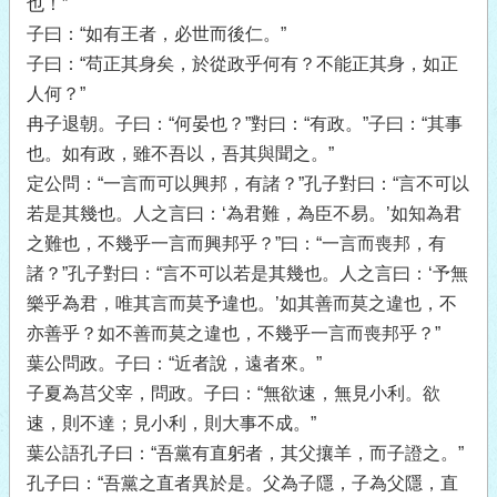
也！”
子曰：“如有王者，必世而後仁。”
子曰：“苟正其身矣，於從政乎何有？不能正其身，如正
人何？”
冉子退朝。子曰：“何晏也？”對曰：“有政。”子曰：“其事
也。如有政，雖不吾以，吾其與聞之。”
定公問：“一言而可以興邦，有諸？”孔子對曰：“言不可以
若是其幾也。人之言曰：‘為君難，為臣不易。’如知為君
之難也，不幾乎一言而興邦乎？”曰：“一言而喪邦，有
諸？”孔子對曰：“言不可以若是其幾也。人之言曰：‘予無
樂乎為君，唯其言而莫予違也。’如其善而莫之違也，不
亦善乎？如不善而莫之違也，不幾乎一言而喪邦乎？”
葉公問政。子曰：“近者說，遠者來。”
子夏為莒父宰，問政。子曰：“無欲速，無見小利。欲
速，則不達；見小利，則大事不成。”
葉公語孔子曰：“吾黨有直躬者，其父攘羊，而子證之。”
孔子曰：“吾黨之直者異於是。父為子隱，子為父隱，直