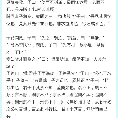
原壤夷俟。子曰：“幼而不孫弟，長而無述焉，老而不
死，是為賊！”以杖叩其脛。
闕党童子將命。或問之曰：“益者與？”子曰：“吾見其居於
位也，見其與先生並行也。非求益者也，欲速成者也。”
子路問政。子曰：“先之，勞之。”請益。曰：“無倦。”
仲弓為季氏宰，問政。子曰：“先有司，赦小過，舉賢
才。”曰：“
焉知賢才而舉之？”曰：“舉爾所知。爾所不知，人其舍
諸？”
子路曰：“衛君待子而為政，子將奚先？”子曰：“必也正名
乎！”子路曰：“有是哉，子之迂也！奚其正？”子曰：“野
哉由也！君子于其所不知，蓋闕如也。名不正，則言不
順；言不順，則事不成；事不成，則禮樂不興；禮樂不
興，則刑罰不中；刑罰不中，則民無所措手足。故君子名
之必可言也，言之必可行也。君子于其言，無所苟而已
矣。”