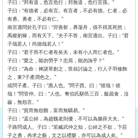
子曰：“邦有道，危言危行；邦無道，危行言孫。”
子曰：“有德者，必有言。有言者，不必有德。仁者，必
有勇。勇者，不必有仁。”
南宮適問於孔子曰：“羿善射，奡蕩舟，俱不得其死然；
禹稷躬稼，而有天下。”夫子不答，南宮適出。子曰：“君
子哉若人！尚德哉若人！”
子曰：“君子而不仁者有矣夫，未有小人而仁者也。”
子曰：“愛之，能勿勞乎？忠焉，能勿誨乎？”
子曰：“為命：裨諶草創之，世叔討論之，行人子羽修飾
之，東?子產潤色之。”
或問子產。子曰：“惠人也。”問子西。曰：“彼哉！彼
哉！”問管仲。曰：“人也。奪伯氏駢邑三百，飯疏食，沒
齒，無怨言。”
子曰：“貧而無怨難，富而無驕易。”
子曰：“孟公綽，為趙魏老則優，不可以為滕薛大夫。”
子路問成人。子曰：“若臧武仲之知，公綽之不欲，卞莊
子之勇，冉求之藝，文之以禮樂，亦可以為成人矣。”