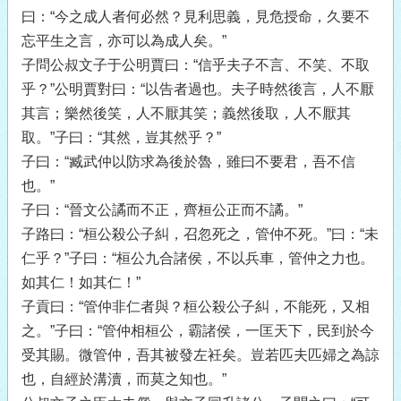
曰：“今之成人者何必然？見利思義，見危授命，久要不
忘平生之言，亦可以為成人矣。”
子問公叔文子于公明賈曰：“信乎夫子不言、不笑、不取
乎？”公明賈對曰：“以告者過也。夫子時然後言，人不厭
其言；樂然後笑，人不厭其笑；義然後取，人不厭其
取。”子曰：“其然，豈其然乎？”
子曰：“臧武仲以防求為後於魯，雖曰不要君，吾不信
也。”
子曰：“晉文公譎而不正，齊桓公正而不譎。”
子路曰：“桓公殺公子糾，召忽死之，管仲不死。”曰：“未
仁乎？”子曰：“桓公九合諸侯，不以兵車，管仲之力也。
如其仁！如其仁！”
子貢曰：“管仲非仁者與？桓公殺公子糾，不能死，又相
之。”子曰：“管仲相桓公，霸諸侯，一匡天下，民到於今
受其賜。微管仲，吾其被發左衽矣。豈若匹夫匹婦之為諒
也，自經於溝瀆，而莫之知也。”