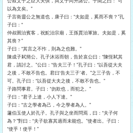
公叔文子之臣大夫僎，與文子同升諸公。子聞之曰：“可
以為文矣。”
子言衛靈公之無道也，康子曰：“夫如是，奚而不喪？”孔
子曰：“
仲叔圉治賓客，祝鮀治宗廟，王孫賈治軍旅。夫如是，奚
其喪？”
子曰：“其言之不怍，則為之也難。”
陳成子弒簡公。孔子沐浴而朝，告於哀公曰：“陳恆弒其
君，請討之。”公曰：“告夫三子！”孔子曰：“以吾從大夫
之後，不敢不告也。君曰‘告夫三子’者。”之三子告，不
可。孔子曰：“以吾從大夫之後，不敢不告也。”
子路問事君。子曰：“勿欺也，而犯之。”
子曰：“君子上達，小人下達。”
子曰：“古之學者為己，今之學者為人。”
蘧伯玉使人於孔子。孔子與之坐而問焉，曰：“夫子何
為？”對曰：“夫子欲寡其過而未能也。”使者出。子曰：
“使乎！使乎！”