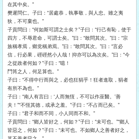
在其中矣。”
樊遲問仁。子曰：“居處恭，執事敬，與人忠。雖之夷
狄，不可棄也。”
子貢問曰：“何如斯可謂之士矣？”子曰：“行己有恥，使于
四方，不辱君命，可謂士矣。”曰：“敢問其次。”曰：“宗
族稱孝焉，鄉党稱弟焉。”曰：“敢問其次。”曰：“言必
信，行必果，硜硜然小人哉！抑亦可以為次矣。”曰：“今
之從政者何如？”子曰：“噫！
鬥筲之人，何足算也。”
子曰：“不得中行而與之，必也狂狷乎！狂者進取，狷者
有所不為也。”
子曰：“南人有言曰：‘人而無恆，不可以作巫醫。’善
夫！”“不恆其德，或承之羞。”子曰：“不占而已矣。”
子曰：“君子和而不同，小人同而不和。”
子貢問曰：“鄉人皆好之，何如？”子曰：“未可也。”“鄉人
皆惡之，何如？”子曰：“未可也。不如鄉人之善者好之，
其不善者惡之。”