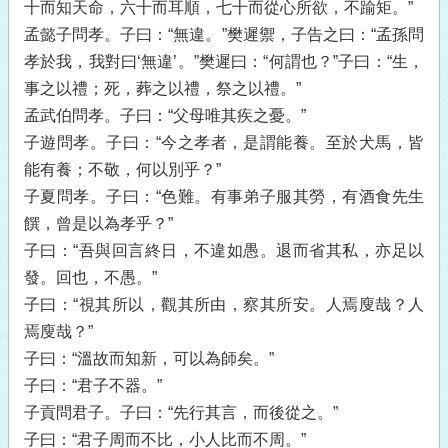
十而知天命，六十而耳順，七十而從心所欲，不踰矩。”
孟懿子問孝。子曰：“無違。”樊遲禦，子告之曰：“孟孫問
孝於我，我對曰‘無違’。”樊遲曰：“何謂也？”子曰：“生，
事之以禮；死，葬之以禮，祭之以禮。”
孟武伯問孝。子曰：“父母唯其疾之憂。”
子遊問孝。子曰：“今之孝者，是謂能養。至於犬馬，皆
能有養；不敬，何以別乎？”
子夏問孝。子曰：“色難。有事弟子服其勞，有酒食先生
饌，曾是以為孝乎？”
子曰：“吾與回言終日，不違如愚。退而省其私，亦足以
發。回也，不愚。”
子曰：“視其所以，觀其所由，察其所安。人焉廋哉？人
焉廋哉？”
子曰：“溫故而知新，可以為師矣。”
子曰：“君子不器。”
子貢問君子。子曰：“先行其言，而後從之。”
子曰：“君子周而不比，小人比而不周。”