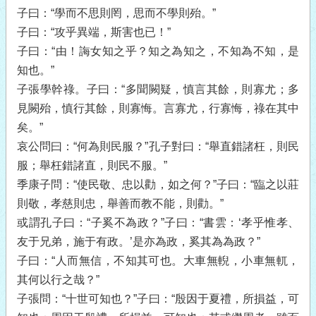
子曰：“學而不思則罔，思而不學則殆。”
子曰：“攻乎異端，斯害也已！”
子曰：“由！誨女知之乎？知之為知之，不知為不知，是
知也。”
子張學幹祿。子曰：“多聞闕疑，慎言其餘，則寡尤；多
見闕殆，慎行其餘，則寡悔。言寡尤，行寡悔，祿在其中
矣。”
哀公問曰：“何為則民服？”孔子對曰：“舉直錯諸枉，則民
服；舉枉錯諸直，則民不服。”
季康子問：“使民敬、忠以勸，如之何？”子曰：“臨之以莊
則敬，孝慈則忠，舉善而教不能，則勸。”
或謂孔子曰：“子奚不為政？”子曰：“書雲：‘孝乎惟孝、
友于兄弟，施于有政。’是亦為政，奚其為為政？”
子曰：“人而無信，不知其可也。大車無輗，小車無軏，
其何以行之哉？”
子張問：“十世可知也？”子曰：“殷因于夏禮，所損益，可