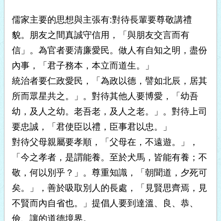
儒家主要的思想與主張有:對待長輩要尊敬講禮
貌。朋友之間真誠守信用，「與朋友交言而有
信」。為官者要清廉愛民。做人有自知之明，盡份
內事，「君子務本，本立而道生。」
統治者要仁政愛民，「為政以德，譬如北辰，居其
所而眾星共之。」。對待其他人要博愛，「幼吾
幼，及人之幼。老吾老，及人之老。」。對待上司
要忠誠，「君使臣以禮，臣事君以忠。」
對待父母親屬要孝順，「父母在，不遠遊。」，
「今之孝者，是謂能養。至於犬馬，皆能有養；不
敬，何以別乎？」。尊重知識，「朝聞道，夕死可
矣。」，善於吸取別人的長處，「見賢思齊焉，見
不賢而內自省也。」提倡人要到達溫、良、恭、
儉、讓的道德境界。