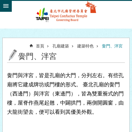
跳到主要內容區塊
首頁
孔廟建築
建築特色
黌門、泮宮
黌門、泮宮
黌門與泮宮，皆是孔廟的大門，分列左右。有些孔
廟將它建成牌坊或門樓的形式。 臺北孔廟的黌門
（西邊門）與泮宮（東邊門），皆為雙重簷式的門
樓，屋脊作燕尾起翹，中闢拱門，兩側開圓窗，由
大龍街望去，便可以看到其優美外觀。