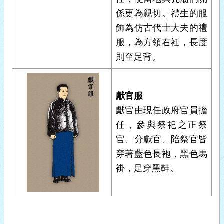
係更為親切。禮生的服
飾為仿古代士大夫的禮
服，為方領右衽，長度
則至足背。
獻官服
獻官由現任政府官員擔
任，參與祭祀之正祭
官、分獻官、陪祭官皆
穿著藍色長袍，黑色馬
褂，足穿黑鞋。