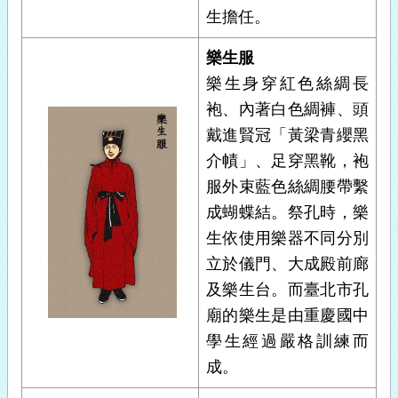
生擔任。
樂生服
樂生身穿紅色絲綢長
袍、內著白色綢褲、頭
戴進賢冠「黃梁青纓黑
介幘」、足穿黑靴，袍
服外束藍色絲綢腰帶繫
成蝴蝶結。祭孔時，樂
生依使用樂器不同分別
立於儀門、大成殿前廊
及樂生台。而臺北市孔
廟的樂生是由重慶國中
學生經過嚴格訓練而
成。