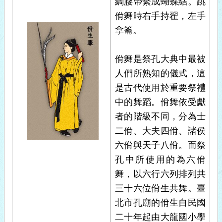
綢腰帶繫成蝴蝶結。跳
佾舞時右手持翟，左手
拿籥。
佾舞是祭孔大典中最被
人們所熟知的儀式，這
是古代使用於重要祭禮
中的舞蹈。佾舞依受獻
者的階級不同，分為士
二佾、大夫四佾、諸侯
六佾與天子八佾。而祭
孔中所使用的為六佾
舞，以六行六列排列共
三十六位佾生共舞。臺
北市孔廟的佾生自民國
二十年起由大龍國小學