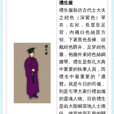
禮生服
禮生服裝仿古代士大夫
之紺色（深紫色）單
衣，右衽，長度至足
背，內襯白色絲質方
領、下著黑色長褲、頭
戴紺色爵弁、足穿紺色
履，袍服外束紺色絲綢
腰帶。禮生是祭孔大典
中重要的執事人員，而
禮生中最重要的『通
贊』就是今日的司儀，
則是引導大家行禮如儀
的靈魂人物。目前禮生
是由大龍峒當地人士擔
任，使當地與孔廟的關