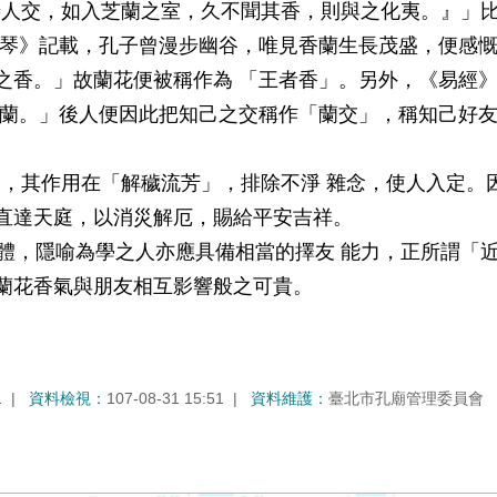
與善人交，如入芝蘭之室，久不聞其香，則與之化夷。』」
操琴》記載，孔子曾漫步幽谷，唯見香蘭生長茂盛，便感慨
之香。」故蘭花便被稱作為 「王者香」。另外，《易經》
如蘭。」後人便因此把知己之交稱作「蘭交」，稱知己好友
，其作用在「解穢流芳」，排除不淨 雜念，使人入定。
直達天庭，以消災解厄，賜給平安吉祥。
，隱喻為學之人亦應具備相當的擇友 能力，正所謂「
蘭花香氣與朋友相互影響般之可貴。
1
資料檢視：
107-08-31 15:51
資料維護：
臺北市孔廟管理委員會