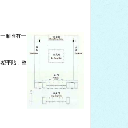
，一廂唯有一
浮塑平貼，整