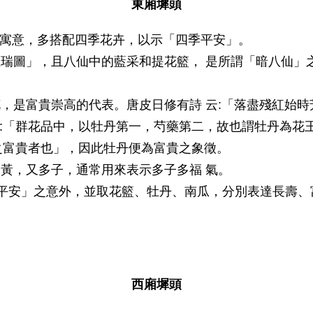
東廂墀頭
的寓意，多搭配四季花卉，以示「四季平安」。
瑞圖」，且八仙中的藍采和提花籃， 是所謂「暗八仙」
，是富貴崇高的代表。唐皮日修有詩 云:「落盡殘紅始時
稱:「群花品中，以牡丹第一，芍藥第二，故也謂牡丹為花
之富貴者也」，因此牡丹便為富貴之象徵。
黃，又多子，通常用來表示多子多福 氣。
平安」之意外，並取花籃、牡丹、南瓜，分別表達長壽、
西廂墀頭