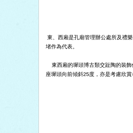
東、西廂是孔廟管理辦公處所及禮樂
堵作為代表。
東西廂的墀頭博古類交趾陶的裝飾位
座墀頭向前傾斜25度，亦是考慮欣