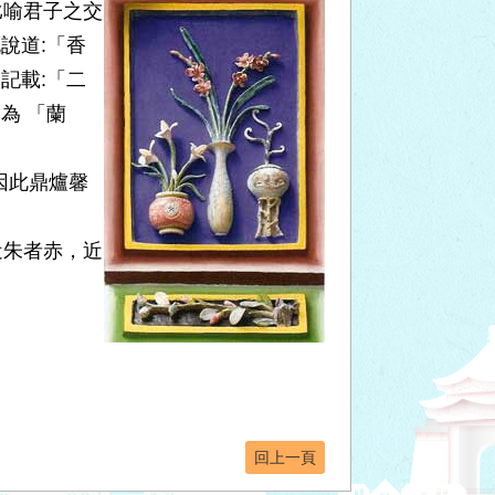
比喻君子之交
說道:「香
記載:「二
為 「蘭
因此鼎爐馨
近朱者赤，近
回上一頁