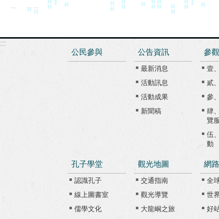
:::
公民參與
公告資訊
參
最新消息
壹
活動訊息
貳
活動成果
參
新聞稿
肆
覽
伍
動
孔子學堂
觀光地圖
網
認識孔子
交通指南
全
線上圖書室
觀光導覽
世
儒學文化
大龍峒之旅
好