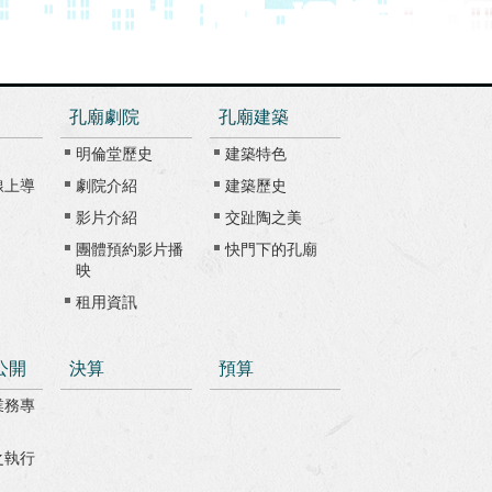
孔廟劇院
孔廟建築
明倫堂歷史
建築特色
線上導
劇院介紹
建築歷史
影片介紹
交趾陶之美
團體預約影片播
快門下的孔廟
映
租用資訊
公開
決算
預算
業務專
之執行