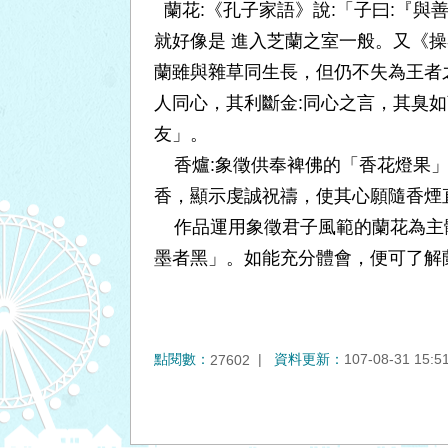
蘭花:《孔子家語》說:「子曰:『
就好像是 進入芝蘭之室一般。又《
蘭雖與雜草同生長，但仍不失為王者
人同心，其利斷金:同心之言，其臭
友」。
香爐:象徵供奉裨佛的「香花燈果」
香，顯示虔誠祝禱，使其心願隨香煙
作品運用象徵君子風範的蘭花為主體
墨者黑」。如能充分體會，便可了解
點閱數：
資料更新：
107-08-31 15:5
27602