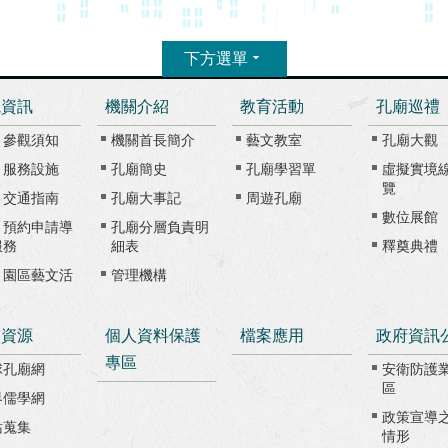
下方選單
觀資訊
機關介紹
教育活動
孔廟巡禮
、參觀須知
機關首長簡介
藝文教室
孔廟大觀
、服務設施
孔廟簡史
孔廟學習單
虛擬實境
覽
、交通指南
孔廟大事記
周遊孔廟
數位展館
、預約申請導
孔廟分層負責明
服務
細表
釋奠典禮
、園區藝文活
管理機構
路資源
個人資料保護
檔案應用
政府資訊
專區
球孔廟網
安衛防護
區
界儒學網
政策宣導
站蒐集
情形