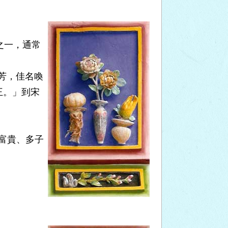
之一，通常
芳，佳名喚
王。」到宋
富貴、多子