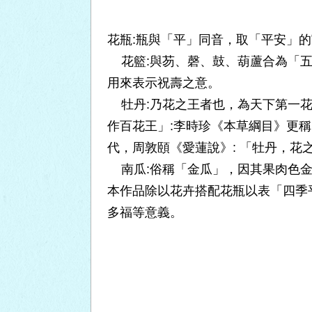
花瓶:瓶與「平」同音，取「平安」
花籃:與芴、磬、鼓、葫蘆合為「五
用來表示祝壽之意。
牡丹:乃花之王者也，為天下第一花
作百花王」:李時珍《本草綱目》更
代，周敦頤《愛蓮說》: 「牡丹，花
南瓜:俗稱「金瓜」，因其果肉色金
本作品除以花卉搭配花瓶以表「四季
多福等意義。