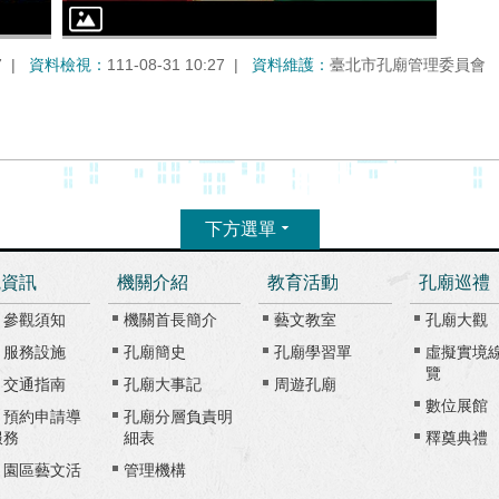
7
資料檢視：
111-08-31 10:27
資料維護：
臺北市孔廟管理委員會
下方選單
觀資訊
機關介紹
教育活動
孔廟巡禮
、參觀須知
機關首長簡介
藝文教室
孔廟大觀
、服務設施
孔廟簡史
孔廟學習單
虛擬實境
覽
、交通指南
孔廟大事記
周遊孔廟
數位展館
、預約申請導
孔廟分層負責明
服務
細表
釋奠典禮
、園區藝文活
管理機構