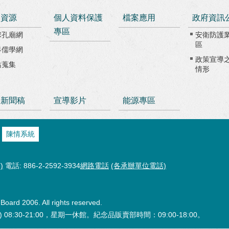
路資源
個人資料保護
檔案應用
政府資訊
專區
球孔廟網
安衛防護
區
界儒學網
政策宣導
站蒐集
情形
級新聞稿
宣導影片
能源專區
陳情系統
)
電話: 886-2-2592-3934
網路電話
(各承辦單位電話)
oard 2006. All rights reserved.
:30-21:00，星期一休館。紀念品販賣部時間：09:00-18:00。