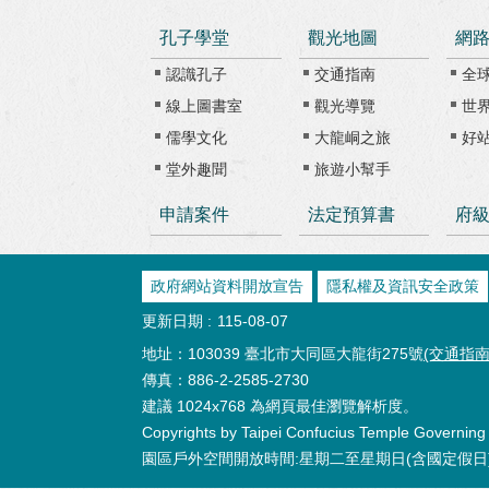
孔子學堂
觀光地圖
網
認識孔子
交通指南
全
線上圖書室
觀光導覽
世
儒學文化
大龍峒之旅
好
堂外趣聞
旅遊小幫手
申請案件
法定預算書
府
政府網站資料開放宣告
隱私權及資訊安全政策
更新日期
115-08-07
地址：103039 臺北市大同區大龍街275號
(交通指南
傳真：886-2-2585-2730
建議 1024x768 為網頁最佳瀏覽解析度。
Copyrights by Taipei Confucius Temple Governing B
園區戶外空間開放時間:星期二至星期日(含國定假日) 08