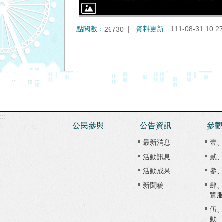
點閱數：
資料更新：
111-08-31 10:2
26730
:::
公民參與
公告資訊
參
最新消息
壹
活動訊息
貳
活動成果
參
新聞稿
肆
覽
伍
動