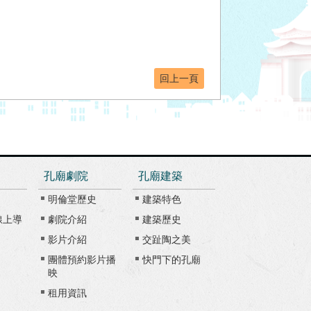
回上一頁
孔廟劇院
孔廟建築
明倫堂歷史
建築特色
線上導
劇院介紹
建築歷史
影片介紹
交趾陶之美
團體預約影片播
快門下的孔廟
映
租用資訊