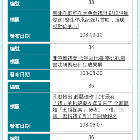
33
臺北孔廟祭孔大典參禮證 9/12限量
發送! 樂生傳承紀錄片首映，溫暖
感動你的心!
108-09-10
34
開筆舞禮樂 合墨展地書 臺北孔廟
書法研習班師生成果展
108-08-30
35
孔廟推出 必屬佳作 北市最有
「禮」的秒殺夏令營又來了 全新體
驗「五感探索」 捲花、下棋、捏
鳳、習揖禮 6月11日開放報名
108-06-07
36