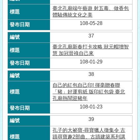
臺北孔廟端午藝遊 射五毒、做香包
體驗傳統文化之美
108-05-28
37
臺北孔廟新春打卡攻略 狀元帽增智
慧 加冠晉祿自己來
108-01-29
38
自己的紅包自己印! 揮毫贈春聯
「豬」好運剪紙 版印紅包袋 臺北
孔廟熱鬧迎豬年
108-01-23
39
孔子的大祕寶-尋寶獵人徵集令 古
蹟尋寶趣2部曲、古蹟建築系列講