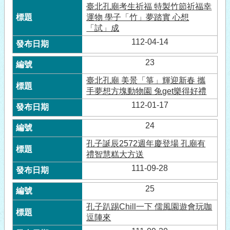
臺北孔廟考生祈福 特製竹節祈福幸
運物 學子「竹」夢踏實 心想
「試」成
112-04-14
23
臺北孔廟 美景「箏」輝迎新春 攜
手夢想方塊動物園 兔get樂得好禮
112-01-17
24
孔子誕辰2572週年慶登場 孔廟有
禮智慧糕大方送
111-09-28
25
孔子趴踢Chill一下 儒風園遊會玩咖
逗陣來