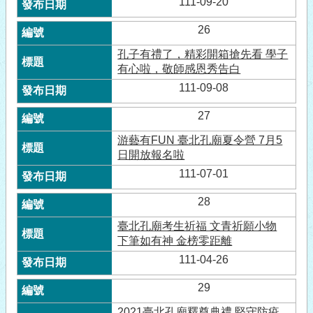
111-09-20
26
孔子有禮了，精彩開箱搶先看 學子
有心啦，敬師感恩秀告白
111-09-08
27
游藝有FUN 臺北孔廟夏令營 7月5
日開放報名啦
111-07-01
28
臺北孔廟考生祈福 文青祈願小物
下筆如有神 金榜零距離
111-04-26
29
2021臺北孔廟釋奠典禮 堅守防疫