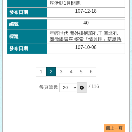
座活動1月開跑
107-12-18
40
年輕世代 開外掛解讀孔子 臺北孔
廟儒學講座 探索「情與理」新思路
107-10-08
1
2
3
4
5
6
/
116
每頁筆數
回上一頁