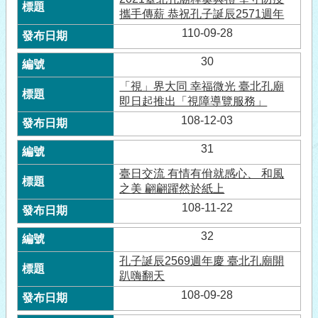
攜手傳薪 恭祝孔子誕辰2571週年
110-09-28
30
「視」界大同 幸福微光 臺北孔廟
即日起推出「視障導覽服務」
108-12-03
31
臺日交流 有情有佾就感心、 和風
之美 翩翩躍然於紙上
108-11-22
32
孔子誕辰2569週年慶 臺北孔廟開
趴嗨翻天
108-09-28