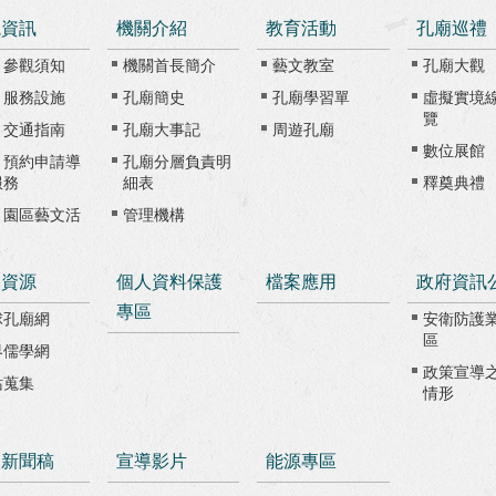
觀資訊
機關介紹
教育活動
孔廟巡禮
、參觀須知
機關首長簡介
藝文教室
孔廟大觀
、服務設施
孔廟簡史
孔廟學習單
虛擬實境
覽
、交通指南
孔廟大事記
周遊孔廟
數位展館
、預約申請導
孔廟分層負責明
服務
細表
釋奠典禮
、園區藝文活
管理機構
路資源
個人資料保護
檔案應用
政府資訊
專區
球孔廟網
安衛防護
區
界儒學網
政策宣導
站蒐集
情形
級新聞稿
宣導影片
能源專區