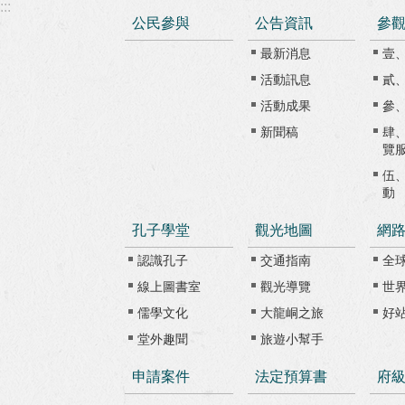
:::
公民參與
公告資訊
參
最新消息
壹
活動訊息
貳
活動成果
參
新聞稿
肆
覽
伍
動
孔子學堂
觀光地圖
網
認識孔子
交通指南
全
線上圖書室
觀光導覽
世
儒學文化
大龍峒之旅
好
堂外趣聞
旅遊小幫手
申請案件
法定預算書
府