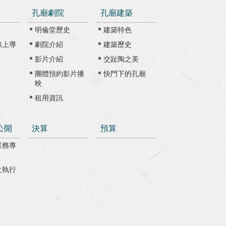
孔廟劇院
孔廟建築
明倫堂歷史
建築特色
線上導
劇院介紹
建築歷史
影片介紹
交趾陶之美
團體預約影片播
快門下的孔廟
映
租用資訊
公開
決算
預算
業務專
之執行