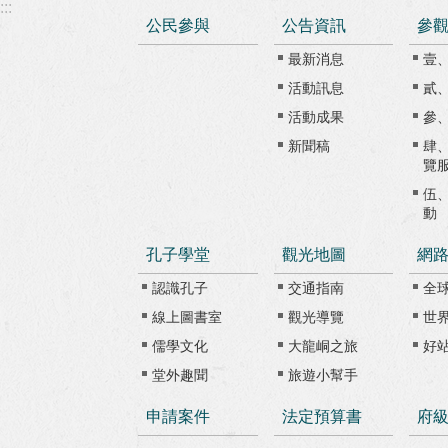
:::
公民參與
公告資訊
參
最新消息
壹
活動訊息
貳
活動成果
參
新聞稿
肆
覽
伍
動
孔子學堂
觀光地圖
網
認識孔子
交通指南
全
線上圖書室
觀光導覽
世
儒學文化
大龍峒之旅
好
堂外趣聞
旅遊小幫手
申請案件
法定預算書
府