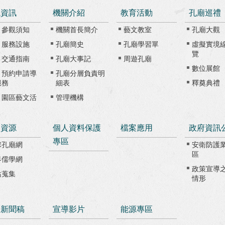
觀資訊
機關介紹
教育活動
孔廟巡禮
、參觀須知
機關首長簡介
藝文教室
孔廟大觀
、服務設施
孔廟簡史
孔廟學習單
虛擬實境
覽
、交通指南
孔廟大事記
周遊孔廟
數位展館
、預約申請導
孔廟分層負責明
服務
細表
釋奠典禮
、園區藝文活
管理機構
路資源
個人資料保護
檔案應用
政府資訊
專區
球孔廟網
安衛防護
區
界儒學網
政策宣導
站蒐集
情形
級新聞稿
宣導影片
能源專區