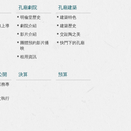
孔廟劇院
孔廟建築
明倫堂歷史
建築特色
線上導
劇院介紹
建築歷史
影片介紹
交趾陶之美
團體預約影片播
快門下的孔廟
映
租用資訊
公開
決算
預算
業務專
之執行